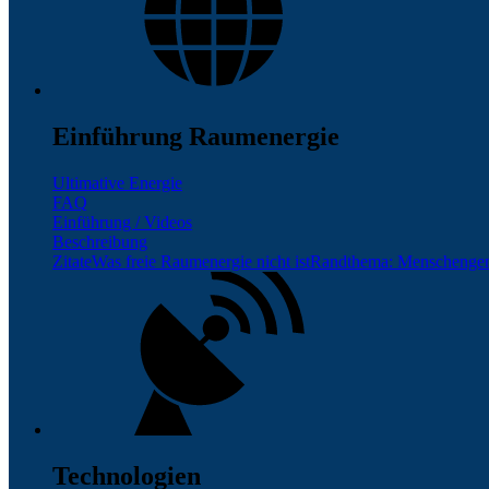
Einführung Raumenergie
Ultimative Energie
FAQ
Einführung / Videos
Beschreibung
Zitate
Was freie Raumenergie nicht ist
Randthema: Menschenge
Technologien