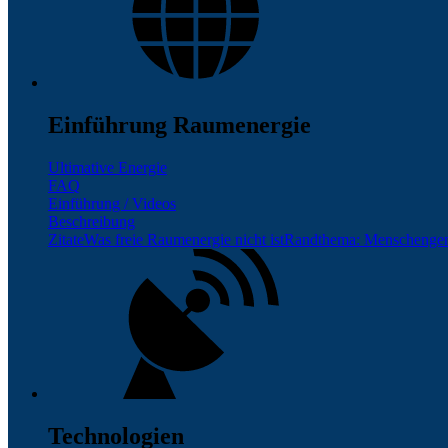
Einführung Raumenergie
Ultimative Energie
FAQ
Einführung / Videos
Beschreibung
Zitate
Was freie Raumenergie nicht ist
Randthema: Menschenge
Technologien