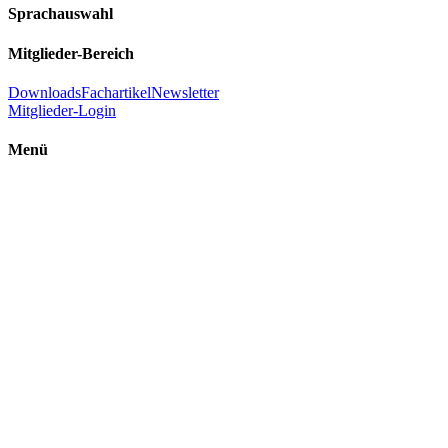
Sprachauswahl
Mitglieder-Bereich
Downloads
Fachartikel
Newsletter
Mitglieder-Login
Menü
Einführung Raumenergie
Ultimative Energie
FAQ - Häufig gestellte Fragen
Raumenergie – Ein Überblick
Raumenergie – Beschreibung
Zitate
Was freie Raumenergie nicht ist
Randthema: Menschengemachter Klimawandel
Technologien
Experimente
Studien
Technologien
Bücher und Videos
ÖVR in den Medien
TV-Sendungen