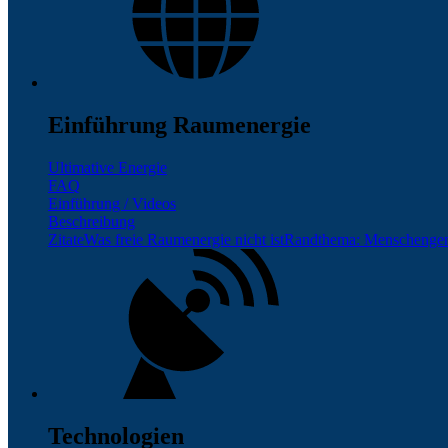
Einführung Raumenergie
Ultimative Energie
FAQ
Einführung / Videos
Beschreibung
Zitate
Was freie Raumenergie nicht ist
Randthema: Menschenge
Technologien