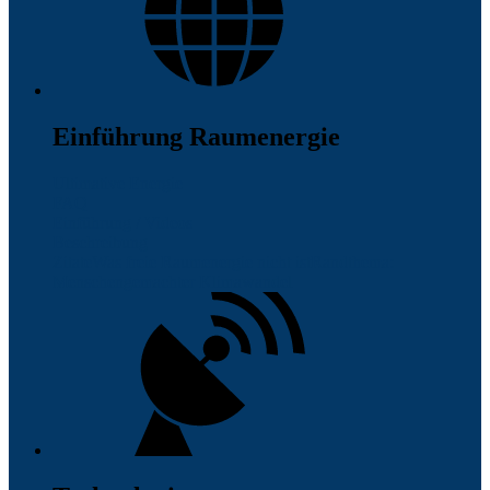
Einführung Raumenergie
Ultimative Energie
FAQ
Einführung / Videos
Beschreibung
Zitate
Was freie Raumenergie nicht ist
Randthema:
Menschengemachter Klimawandel