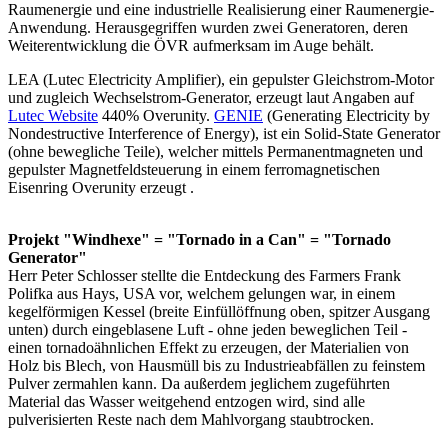
Raumenergie und eine industrielle Realisierung einer Raumenergie-
Anwendung. Herausgegriffen wurden zwei Generatoren, deren
Weiterentwicklung die ÖVR aufmerksam im Auge behält.
LEA (Lutec Electricity Amplifier), ein gepulster Gleichstrom-Motor
und zugleich Wechselstrom-Generator, erzeugt laut Angaben auf
Lutec Website
440% Overunity.
GENIE
(Generating Electricity by
Nondestructive Interference of Energy), ist ein Solid-State Generator
(ohne bewegliche Teile), welcher mittels Permanentmagneten und
gepulster Magnetfeldsteuerung in einem ferromagnetischen
Eisenring Overunity erzeugt .
Projekt "Windhexe" = "Tornado in a Can" = "Tornado
Generator"
Herr Peter Schlosser stellte die Entdeckung des Farmers Frank
Polifka aus Hays, USA vor, welchem gelungen war, in einem
kegelförmigen Kessel (breite Einfüllöffnung oben, spitzer Ausgang
unten) durch eingeblasene Luft - ohne jeden beweglichen Teil -
einen tornadoähnlichen Effekt zu erzeugen, der Materialien von
Holz bis Blech, von Hausmüll bis zu Industrieabfällen zu feinstem
Pulver zermahlen kann. Da außerdem jeglichem zugeführten
Material das Wasser weitgehend entzogen wird, sind alle
pulverisierten Reste nach dem Mahlvorgang staubtrocken.