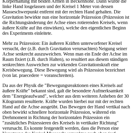
Körperhaltung mit beiden Armen in Beckenhöhe. Dann wurde die
linke Hand losgelassen und der Kreisel 1 Meter von dessen
Masseschwerpunkt entfernt mit der rechten Hand gehalten. Die
Gravitation bewirkte nun eine horizontale Präzession (Präzession ist
die Richtungsänderung der Achse eines rotierenden Kreisels, wenn
äußere Kräfte auf ihn einwirken), welche den eigentlichen Beginn
des Experiments einleitete.
Mehr zu Präzession: Ein äußeren Kräften unterworfener Kreisel
versucht, der (z.B. durch Gravitation verursachten) Neigung seiner
Achse senkrecht auszuweichen. Wenn man ein Ende der Achse im
Raum fixiert (z.B. durch Halten), so resultiert aus diesem ständigen
senkrechten Ausweichen zur wirkenden Gravitationskraft eine
Kreisbewegung. Diese Bewegung wird als Präzession bezeichnet
(von lat. praecedere = voranschreiten).
Da aus der Physik die "Bewegungsreaktionen eines Kreisels auf
äußere Kräfte" bekannt sind, galt die besondere Aufmerksamkeit
dem "Energieaufwand", welcher aus dem weiteren Anheben der 30
Kilogramm resultierte. Kräfte wurden hierbei nur mit der rechten
Hand auf die Achse ausgeübt. Das Bewegen der Hand vertikal nach
oben bewirkt schnellere horizontale Präzession, während ein
Drehmoment in Richtung der horizontalen Präzession ein
"zusätzliches Präzessieren des Kreisels in vertikaler Richtung"
verursacht. Es konnte festgestellt werden, dass die Person eine