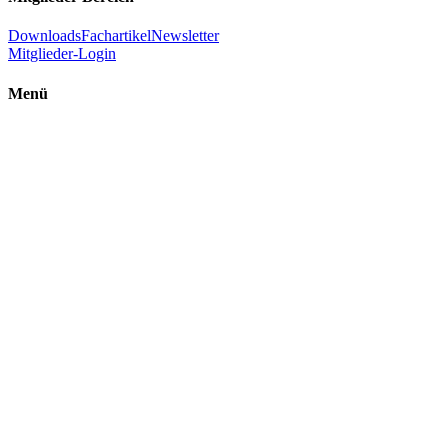
Downloads
Fachartikel
Newsletter
Mitglieder-Login
Menü
Einführung Raumenergie
Ultimative Energie
FAQ - Häufig gestellte Fragen
Raumenergie – Ein Überblick
Raumenergie – Beschreibung
Zitate
Was freie Raumenergie nicht ist
Randthema: Menschengemachter Klimawandel
Technologien
Experimente
Studien
Technologien
Bücher und Videos
ÖVR in den Medien
TV-Sendungen
YouTube-Kanal
Kurvideos
Podcasts