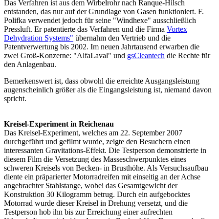
Das Verfahren ist aus dem Wirbelrohr nach Ranque-Hilsch
entstanden, das nur auf der Grundlage von Gasen funktioniert. F.
Polifka verwendet jedoch für seine "Windhexe" ausschließlich
Pressluft. Er patentierte das Verfahren und die Firma
Vortex
Dehydration Systems"
übernahm den Vertrieb und die
Patentverwertung bis 2002. Im neuen Jahrtausend erwarben die
zwei Groß-Konzerne: "AlfaLaval" und
gsCleantech
die Rechte für
den Anlagenbau.
Bemerkenswert ist, dass obwohl die erreichte Ausgangsleistung
augenscheinlich größer als die Eingangsleistung ist, niemand davon
spricht.
Kreisel-Experiment in Reichenau
Das Kreisel-Experiment, welches am 22. September 2007
durchgeführt und gefilmt wurde, zeigte den Besuchern einen
interessanten Gravitations-Effekt. Die Testperson demonstrierte in
diesem Film die Versetzung des Masseschwerpunktes eines
schweren Kreisels von Becken- in Brusthöhe. Als Versuchsaufbau
diente ein präparierter Motorradreifen mit einseitig an der Achse
angebrachter Stahlstange, wobei das Gesamtgewicht der
Konstruktion 30 Kilogramm betrug. Durch ein aufgebocktes
Motorrad wurde dieser Kreisel in Drehung versetzt, und die
Testperson hob ihn bis zur Erreichung einer aufrechten