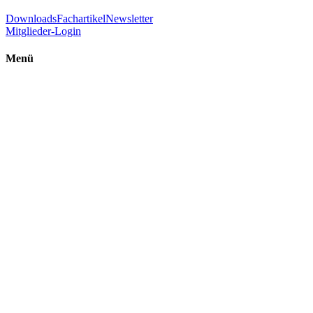
Downloads
Fachartikel
Newsletter
Mitglieder-Login
Menü
Einführung Raumenergie
Ultimative Energie
FAQ - Häufig gestellte Fragen
Raumenergie – Ein Überblick
Raumenergie – Beschreibung
Zitate
Was freie Raumenergie nicht ist
Randthema: Menschengemachter Klimawandel
Technologien
Experimente
Studien
Technologien
Bücher und Videos
ÖVR in den Medien
TV-Sendungen
YouTube-Kanal
Kurvideos
Podcasts
Radiosendungen