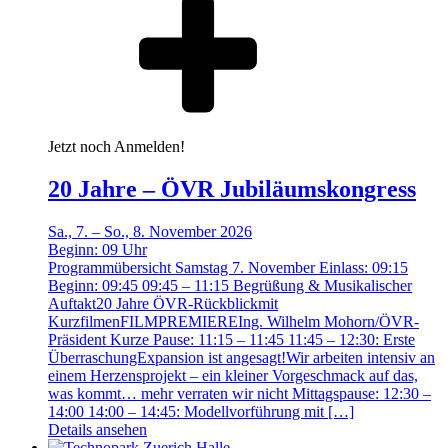
Jetzt noch Anmelden!
20 Jahre – ÖVR Jubiläumskongress
Sa., 7. – So., 8. November 2026
Beginn:
09
Uhr
Programmübersicht Samstag 7. November Einlass: 09:15
Beginn: 09:45 09:45 – 11:15 Begrüßung & Musikalischer
Auftakt20 Jahre ÖVR-Rückblickmit
KurzfilmenFILMPREMIEREIng. Wilhelm Mohorn/ÖVR-
Präsident Kurze Pause: 11:15 – 11:45 11:45 – 12:30: Erste
ÜberraschungExpansion ist angesagt!Wir arbeiten intensiv an
einem Herzensprojekt – ein kleiner Vorgeschmack auf das,
was kommt… mehr verraten wir nicht Mittagspause: 12:30 –
14:00 14:00 – 14:45: Modellvorführung mit […]
Details ansehen