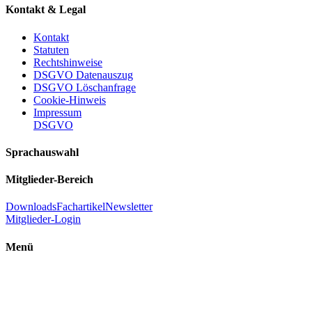
Kontakt & Legal
Kontakt
Statuten
Rechtshinweise
DSGVO Datenauszug
DSGVO Löschanfrage
Cookie-Hinweis
Impressum
DSGVO
Sprachauswahl
Mitglieder-Bereich
Downloads
Fachartikel
Newsletter
Mitglieder-Login
Menü
Einführung Raumenergie
Ultimative Energie
FAQ - Häufig gestellte Fragen
Raumenergie – Ein Überblick