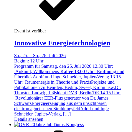
Event ist vorüber
Innovative Energietechnologien
Sa., 25. – So., 26. Juli 2026
Beginn:
12
Uhr
Programm für Samstag, den 25. Juli 2026 12.30 Uhr:
Ankunft, Willkommens-Kaffee 13.00 Uhr: Eröffnung und
ÜberblickAdolf und Inge Schneider, Jupiter-Verlag 13.15
Uhr: Raumenergie in Theorie und PraxisProjekte und
Publikationen zu Bearden, Bedini, Sweet, Krohn usw.Dr.
Thorsten Ludwig, Präsident DVR, Berlin/DE 14.15 Uhr:
Revolutionärer EER-Fluxgenerator von Dr. James
SchwartzEnergieerzeugung aus dem unsichtbaren
elektromagnetischen StrahlungsfeldAdolf und Inge
Schneider, Jupiter-Verlag, […]
Details ansehen