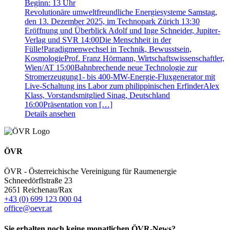
Beginn:
13
Uhr
Revolutionäre umweltfreundliche Energiesysteme Samstag,
den 13. Dezember 2025, im Technopark Zürich 13:30
Eröffnung und Überblick Adolf und Inge Schneider, Jupiter-
Verlag und SVR 14:00Die Menschheit in der
Fülle!Paradigmenwechsel in Technik, Bewusstsein,
KosmologieProf. Franz Hörmann, Wirtschaftswissenschaftler,
Wien/AT 15:00Bahnbrechende neue Technologie zur
Stromerzeugung1- bis 400-MW-Energie-Fluxgenerator mit
Live-Schaltung ins Labor zum philippinischen ErfinderAlex
Klass, Vorstandsmitglied Sinag, Deutschland
16:00Präsentation von […]
Details ansehen
ÖVR
ÖVR - Österreichische Vereinigung für Raumenergie
Schneedörflstraße 23
2651 Reichenau/Rax
+43 (0) 699 123 000 04
office@oevr.at
Sie erhalten noch keine monatlichen ÖVR-News?