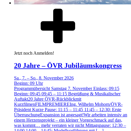
Jetzt noch Anmelden!
20 Jahre – ÖVR Jubiläumskongress
Sa., 7. – So., 8. November 2026
Beginn:
09
Uhr
Programmübersicht Samstag 7. November Einlass: 09:15
Beginn: 09:45 09:45 – 11:15 Begrüßung & Musikalischer
Auftakt20 Jahre ÖVR-Rückblickmit
KurzfilmenFILMPREMIEREIng. Wilhelm Mohorn/ÖVR-
Präsident Kurze Pause: 11:15 – 11:45 11:45 – 12:30: Erste
ÜberraschungExpansion ist angesagt!Wir arbeiten intensiv an
einem Herzensprojekt – ein kleiner Vorgeschmack auf das,
was kommt… mehr verraten wir nicht Mittagspause: 12:30 –
14:00 14:00 – 14:45: Modellvorführung mit […]