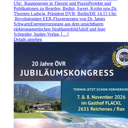
Uhr: Raumenergie in Theorie und PraxisProjekte und
Publikationen zu Bearden, Bedini, Sweet, Krohn usw.Dr.
Thorsten Ludwig, Präsident DVR, Berlin/DE 14.15 Uhr:
Revolutionärer EER-Fluxgenerator von Dr. James
SchwartzEnergieerzeugung aus dem unsichtbaren
elektromagnetischen StrahlungsfeldAdolf und Inge
Schneider, Jupiter-Verlag, […]
Details ansehen