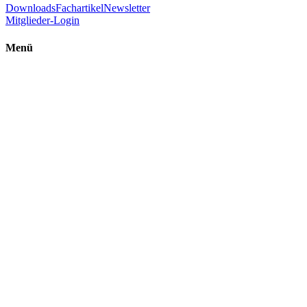
Downloads
Fachartikel
Newsletter
Mitglieder-Login
Menü
Einführung Raumenergie
Ultimative Energie
FAQ - Häufig gestellte Fragen
Raumenergie – Ein Überblick
Raumenergie – Beschreibung
Zitate
Was freie Raumenergie nicht ist
Randthema: Menschengemachter Klimawandel
Technologien
Experimente
Studien
Technologien
Bücher und Videos
ÖVR in den Medien
TV-Sendungen
YouTube-Kanal
Kurvideos
Podcasts
Radiosendungen